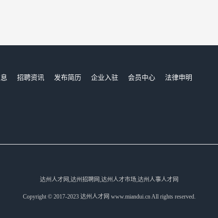
信息
招聘资讯
发布简历
企业入驻
会员中心
法律申明
们
达州人才网,达州招聘网,达州人才市场,达州人事人才网
Copyright © 2017-2023 达州人才网 www.miandui.cn All rights reserved.