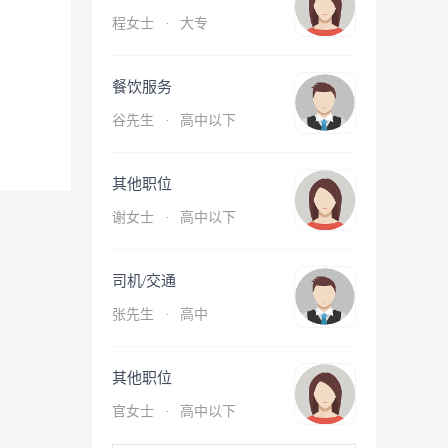
程女士
·
大专
餐饮服务
谷先生
·
高中以下
其他职位
谢女士
·
高中以下
司机/交通
张先生
·
高中
其他职位
官女士
·
高中以下