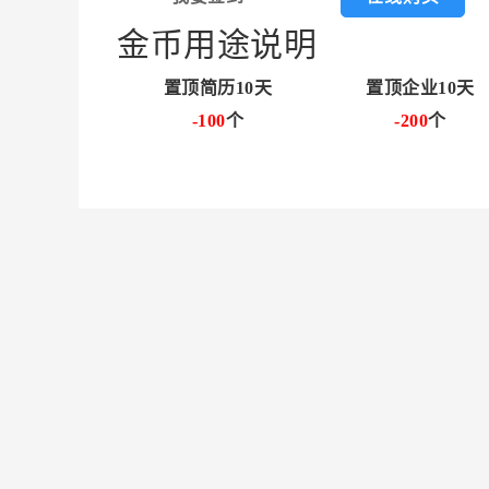
金币用途说明
置顶简历10天
置顶企业10天
-100
个
-200
个